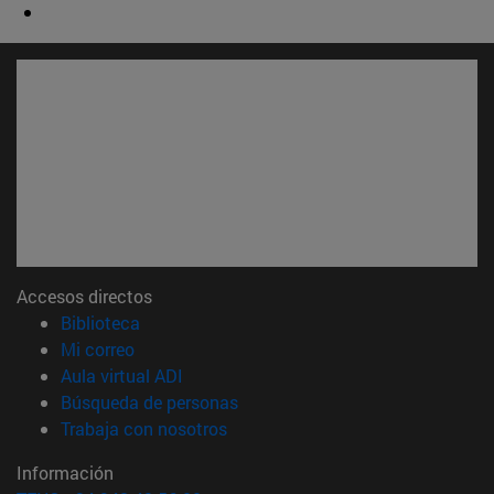
Accesos directos
(abre en nueva ventana)
Biblioteca
(abre en nueva ventana)
Mi correo
(abre en nueva ventana)
Aula virtual ADI
(abre en nueva ventana)
Búsqueda de personas
(abre en nueva ventana)
Trabaja con nosotros
Información