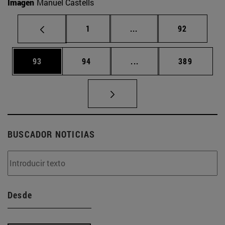
Imagen
Manuel Castells
Página
Páginas intermedias Us
Página
1
...
92
Página
Página
Páginas intermedias U
Página
93
94
...
389
BUSCADOR NOTICIAS
Desde