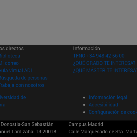
os directos
Información
(abre en nueva ventana)
Biblioteca
TFNO +34 948 42 56 00
(abre en nueva ventana)
Mi correo
¿QUÉ GRADO TE INTERESA?
(abre en nueva ventana)
Aula virtual ADI
¿QUÉ MÁSTER TE INTERESA
(abre en nueva ventana)
Búsqueda de personas
(abre en nueva ventana)
Trabaja con nosotros
versidad de
Información legal
rra
Accesibilidad
Configuración de coo
Donostia-San Sebastián
Campus Madrid
anuel Lardizabal 13 20018
Calle Marquesado de Sta. Marta