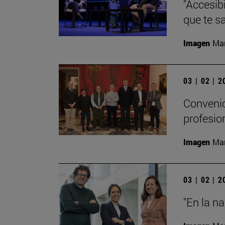
"Accesibi
que te s
Imagen
Man
03 | 02 | 
Convenio
profesio
Imagen
Man
03 | 02 | 
"En la n