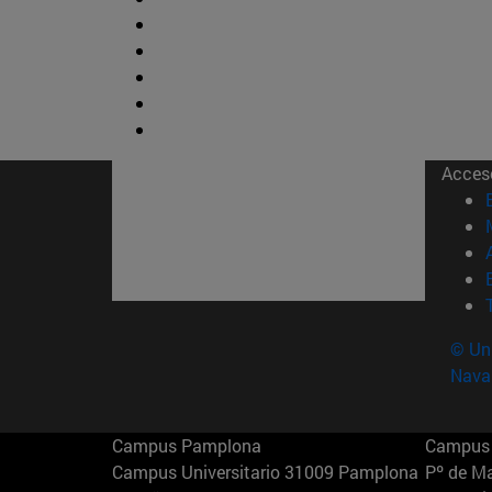
Acces
© Uni
Nava
Campus Pamplona
Campus 
Campus Universitario 31009 Pamplona
Pº de M