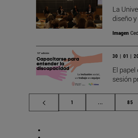
La Unive
diseño y
Imagen
Ced
30 | 01 | 
El papel 
sesión pr
Página
Páginas interm
Pág
1
...
85