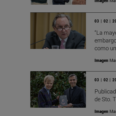
Imagen
Man
03 | 02 | 
“La mayo
embargo 
como una
Imagen
Man
03 | 02 | 
Publicad
de Sto. 
Imagen
Man