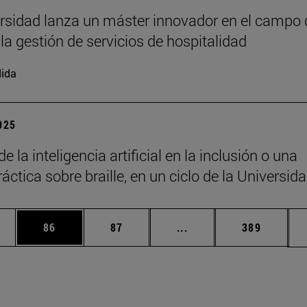
rsidad lanza un máster innovador en el campo 
 la gestión de servicios de hospitalidad
ida
2025
de la inteligencia artificial en la inclusión o una
áctica sobre braille, en un ciclo de la Universid
edias Use TAB para desplazarse.
ina
Página
Página
Páginas intermedias Us
Página
86
87
...
389