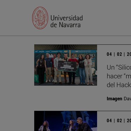
04 | 02 | 
Un “Sili
hacer “m
del Hack
Imagen
Da
04 | 02 | 