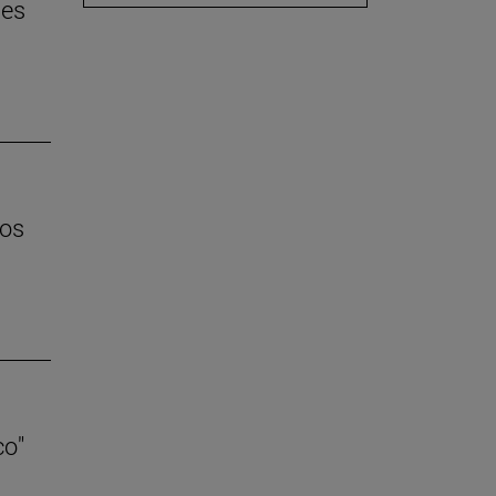
 es
los
co"