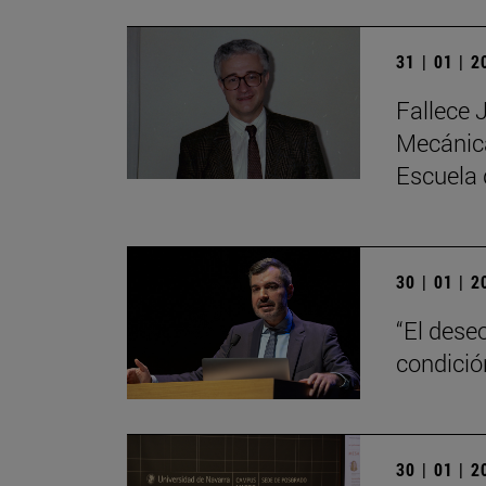
31 | 01 | 
Fallece 
Mecánica
Escuela 
30 | 01 | 
“El dese
condici
30 | 01 | 