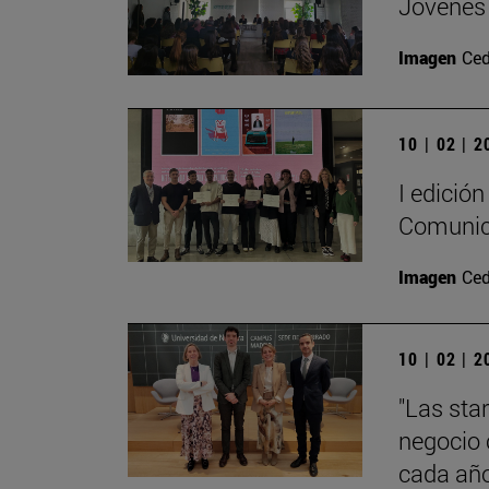
Jóvenes 
Imagen
Ced
10 | 02 | 
I edición
Comunic
Imagen
Ced
10 | 02 | 
"Las sta
negocio 
cada añ