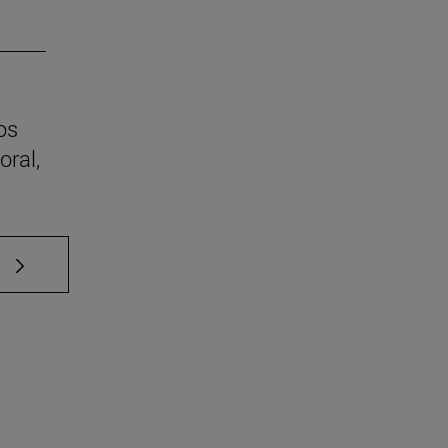
os
oral,
e TAB para desplazarse.