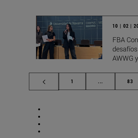
10 | 02 | 
FBA Cons
desafíos
AWWG y
Página
Páginas interm
Pág
1
...
83