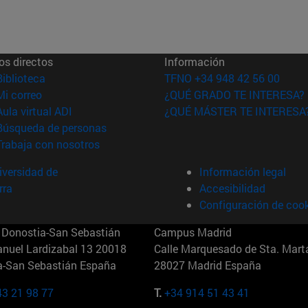
os directos
Información
(abre en nueva ventana)
Biblioteca
TFNO +34 948 42 56 00
(abre en nueva ventana)
Mi correo
¿QUÉ GRADO TE INTERESA?
(abre en nueva ventana)
Aula virtual ADI
¿QUÉ MÁSTER TE INTERESA
(abre en nueva ventana)
Búsqueda de personas
(abre en nueva ventana)
Trabaja con nosotros
versidad de
Información legal
rra
Accesibilidad
Configuración de coo
Donostia-San Sebastián
Campus Madrid
anuel Lardizabal 13 20018
Calle Marquesado de Sta. Marta
a-San Sebastián España
28027 Madrid España
43 21 98 77
T.
+34 914 51 43 41