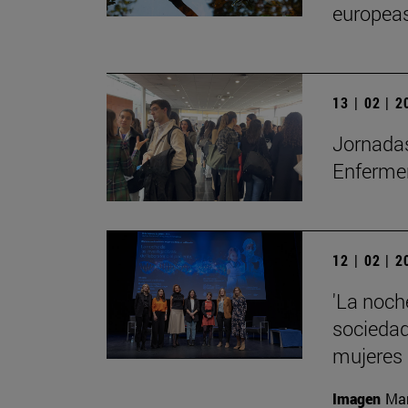
europea
13 | 02 | 
Jornadas
Enfermer
12 | 02 | 
'La noche
sociedad 
mujeres
Imagen
Man