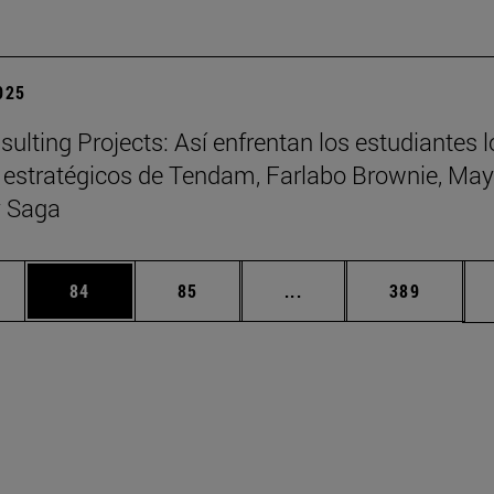
2025
ulting Projects: Así enfrentan los estudiantes l
 estratégicos de Tendam, Farlabo Brownie, May
 Saga
edias Use TAB para desplazarse.
ina
Página
Página
Páginas intermedias Us
Página
84
85
...
389