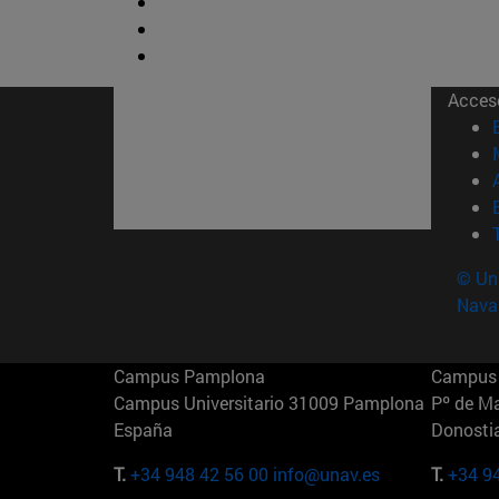
Acces
© Uni
Nava
Campus Pamplona
Campus 
Campus Universitario 31009 Pamplona
Pº de M
España
Donosti
T.
+34 948 42 56 00
info@unav.es
T.
+34 9