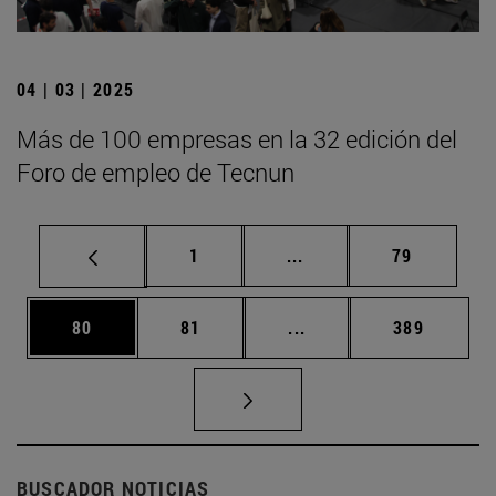
04 | 03 | 2025
Más de 100 empresas en la 32 edición del
Foro de empleo de Tecnun
Página
Páginas intermedias Us
Página
1
...
79
Página
Página
Páginas intermedias U
Página
80
81
...
389
BUSCADOR NOTICIAS