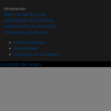
Información
TFNO +34 948 42 56 00
¿QUÉ GRADO TE INTERESA?
¿QUÉ MÁSTER TE INTERESA?
© Universidad de Navarra
Información legal
Accesibilidad
Configuración de cookies
Localizador de campus