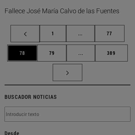
Fallece José María Calvo de las Fuentes
Página
Páginas intermedias Us
Página
1
...
77
Página
Página
Páginas intermedias U
Página
78
79
...
389
BUSCADOR NOTICIAS
Desde