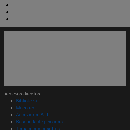
Accesos directos
(abre en nueva ventana)
Biblioteca
(abre en nueva ventana)
Mi correo
(abre en nueva ventana)
Aula virtual ADI
(abre en nueva ventana)
Búsqueda de personas
(abre en nueva ventana)
Trabaja con nosotros