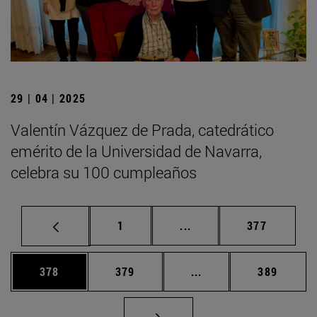
29 | 04 | 2025
Valentín Vázquez de Prada, catedrático
emérito de la Universidad de Navarra,
celebra su 100 cumpleaños
Página
Páginas intermedias Us
Página
1
...
377
Página
Página
Páginas intermedias 
Página
378
379
...
389