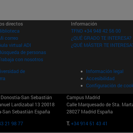
os directos
Información
(abre en nueva ventana)
Biblioteca
TFNO +34 948 42 56 00
(abre en nueva ventana)
Mi correo
¿QUÉ GRADO TE INTERESA?
(abre en nueva ventana)
Aula virtual ADI
¿QUÉ MÁSTER TE INTERESA
(abre en nueva ventana)
Búsqueda de personas
(abre en nueva ventana)
Trabaja con nosotros
versidad de
Información legal
rra
Accesibilidad
Configuración de coo
Donostia-San Sebastián
Campus Madrid
anuel Lardizabal 13 20018
Calle Marquesado de Sta. Marta
a-San Sebastián España
28027 Madrid España
43 21 98 77
T.
+34 914 51 43 41