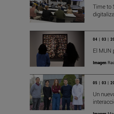
Time to 
digitali
04 | 03 | 
El MUN p
Imagen
Raú
05 | 03 | 
Un nuevo
interacc
Imagen
Man