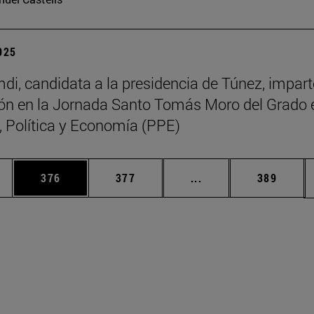
2025
di, candidata a la presidencia de Túnez, impart
ón en la Jornada Santo Tomás Moro del Grado 
a, Política y Economía (PPE)
ias Use TAB para desplazarse.
a
Página
Página
Páginas intermedias 
Página
376
377
...
389