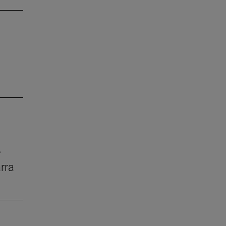
e
rra