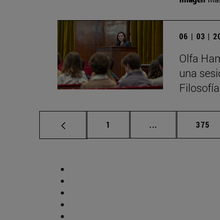
06 | 03 | 
Olfa Ham
una sesi
Filosofí
Página
Páginas intermed
Págin
1
...
375