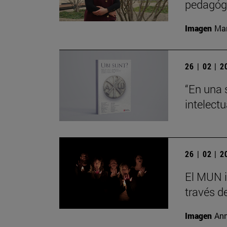
pedagógi
Imagen
Man
26 | 02 | 
“En una 
intelect
26 | 02 | 
El MUN i
través de
Imagen
Ann