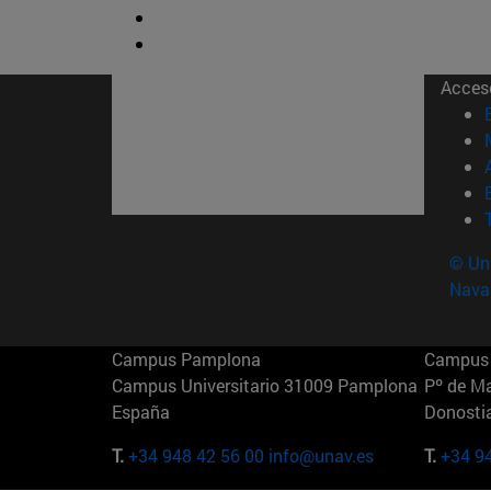
Acces
© Uni
Nava
Campus Pamplona
Campus 
Campus Universitario 31009 Pamplona
Pº de M
España
Donosti
T.
+34 948 42 56 00
info@unav.es
T.
+34 9