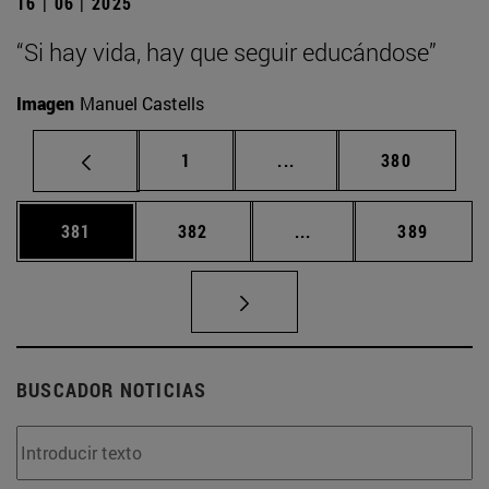
16 | 06 | 2025
“Si hay vida, hay que seguir educándose”
Imagen
Manuel Castells
Página
Páginas intermedias Us
Página
1
...
380
Página
Página
Páginas intermedias 
Página
381
382
...
389
BUSCADOR NOTICIAS