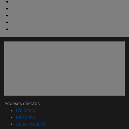
Accesos directos
(abre en nueva ventana)
Biblioteca
(abre en nueva ventana)
Mi correo
(abre en nueva ventana)
Aula virtual ADI