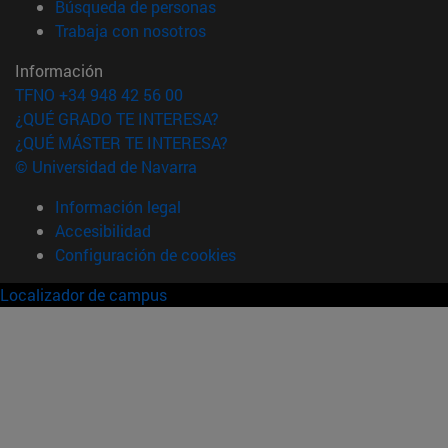
(abre en nueva ventana)
Búsqueda de personas
(abre en nueva ventana)
Trabaja con nosotros
Información
TFNO +34 948 42 56 00
¿QUÉ GRADO TE INTERESA?
¿QUÉ MÁSTER TE INTERESA?
© Universidad de Navarra
Información legal
Accesibilidad
Configuración de cookies
Localizador de campus