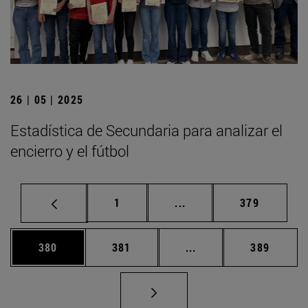
26 | 05 | 2025
Estadística de Secundaria para analizar el
encierro y el fútbol
Página
Páginas intermedias Us
Página
1
...
379
Página
Página
Páginas intermedias 
Página
380
381
...
389