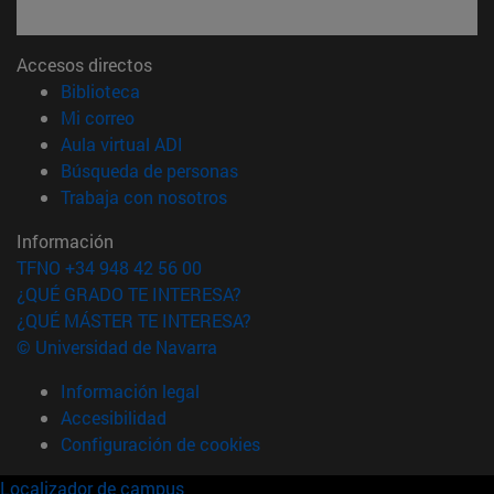
Accesos directos
(abre en nueva ventana)
Biblioteca
(abre en nueva ventana)
Mi correo
(abre en nueva ventana)
Aula virtual ADI
(abre en nueva ventana)
Búsqueda de personas
(abre en nueva ventana)
Trabaja con nosotros
Información
TFNO +34 948 42 56 00
¿QUÉ GRADO TE INTERESA?
¿QUÉ MÁSTER TE INTERESA?
© Universidad de Navarra
Información legal
Accesibilidad
Configuración de cookies
Localizador de campus