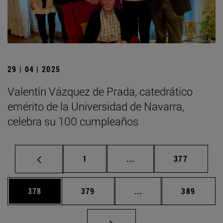
29 | 04 | 2025
Valentín Vázquez de Prada, catedrático
emérito de la Universidad de Navarra,
celebra su 100 cumpleaños
Página
Páginas intermedias Us
Página
1
...
377
Página
Página
Páginas intermedias 
Página
378
379
...
389