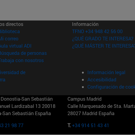
os directos
Información
(abre en nueva ventana)
Biblioteca
TFNO +34 948 42 56 00
(abre en nueva ventana)
Mi correo
¿QUÉ GRADO TE INTERESA?
(abre en nueva ventana)
Aula virtual ADI
¿QUÉ MÁSTER TE INTERESA
(abre en nueva ventana)
Búsqueda de personas
(abre en nueva ventana)
Trabaja con nosotros
versidad de
Información legal
rra
Accesibilidad
Configuración de coo
Donostia-San Sebastián
Campus Madrid
anuel Lardizabal 13 20018
Calle Marquesado de Sta. Marta
a-San Sebastián España
28027 Madrid España
43 21 98 77
T.
+34 914 51 43 41