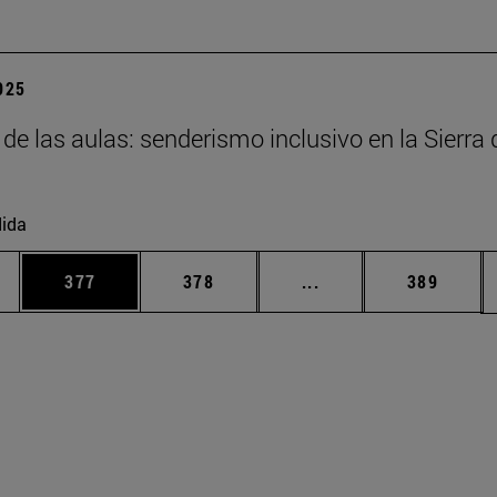
2025
 de las aulas: senderismo inclusivo en la Sierra 
ida
ias Use TAB para desplazarse.
a
Página
Página
Páginas intermedias 
Página
377
378
...
389