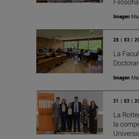
Filosofí
Imagen
Man
28 | 03 | 
La Facult
Doctoran
Imagen
Man
31 | 03 | 
La Rott
la compe
Universi