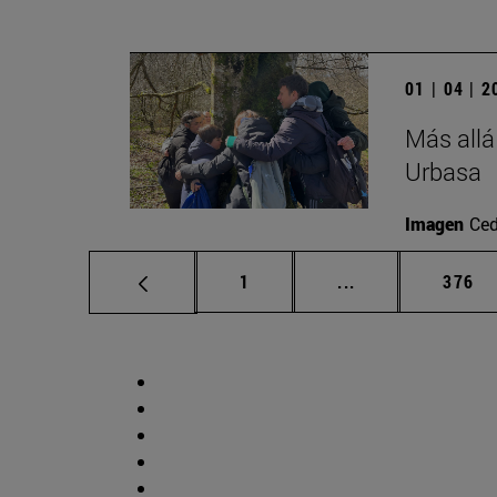
01 | 04 | 
Más allá
Urbasa
Imagen
Ced
Página
Páginas intermed
Págin
1
...
376