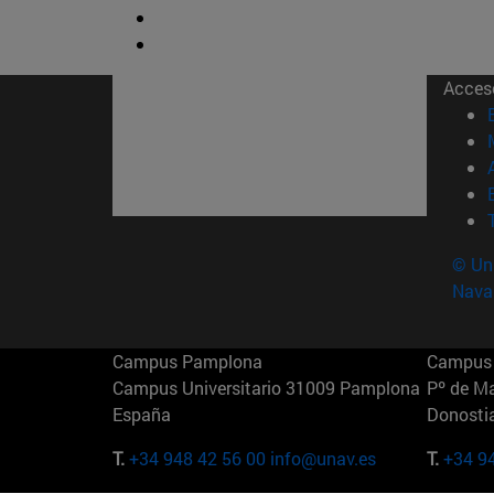
Acces
© Uni
Nava
Campus Pamplona
Campus 
Campus Universitario 31009 Pamplona
Pº de M
España
Donosti
T.
+34 948 42 56 00
info@unav.es
T.
+34 9