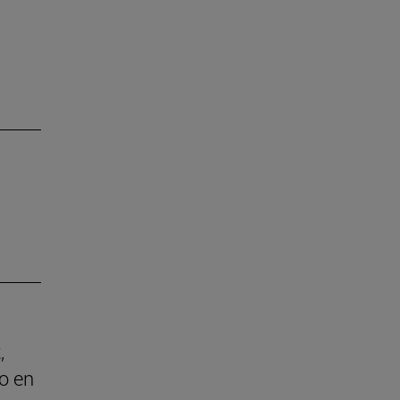
,
o en