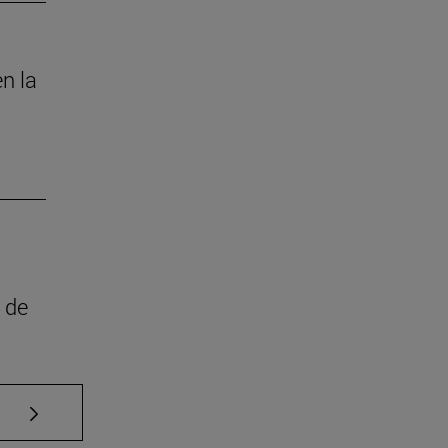
en la
s de
Use TAB para desplazarse.