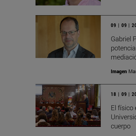
09 | 09 | 
Gabriel P
potenciar
mediació
Imagen
Man
18 | 09 | 
El físic
Universid
cuerpo