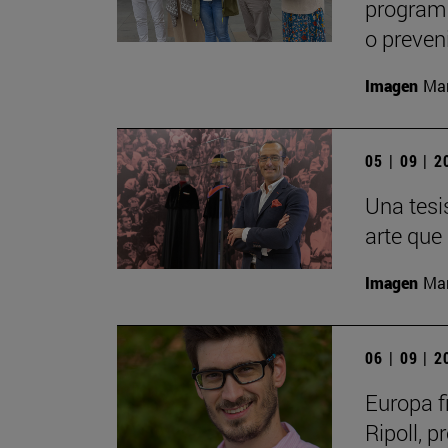
programa
o preveni
Imagen
Man
05 | 09 | 
Una tesi
arte que
Imagen
Man
06 | 09 | 
Europa f
Ripoll, p