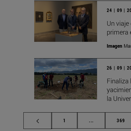
24 | 09 | 
Un viaje 
primera 
Imagen
Man
26 | 09 | 
Finaliza
yacimien
la Unive
Página
Páginas intermed
Págin
1
...
369