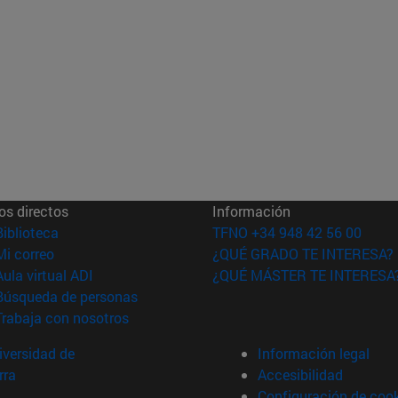
os directos
Información
(abre en nueva ventana)
Biblioteca
TFNO +34 948 42 56 00
(abre en nueva ventana)
Mi correo
¿QUÉ GRADO TE INTERESA?
(abre en nueva ventana)
Aula virtual ADI
¿QUÉ MÁSTER TE INTERESA
(abre en nueva ventana)
Búsqueda de personas
(abre en nueva ventana)
Trabaja con nosotros
versidad de
Información legal
rra
Accesibilidad
Configuración de coo