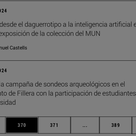
2024
desde el daguerrotipo a la inteligencia artificial 
exposición de la colección del MUN
uel Castells
2024
 la campaña de sondeos arqueológicos en el
to de Fillera con la participación de estudiante
rsidad
ias Use TAB para desplazarse.
a
Página
Página
Páginas intermedias 
Página
370
371
...
389