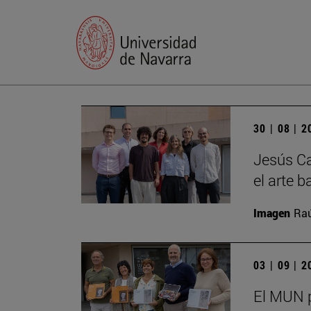
30 | 08 | 
Jesús Ca
el arte b
Imagen
Raú
03 | 09 | 
El MUN 