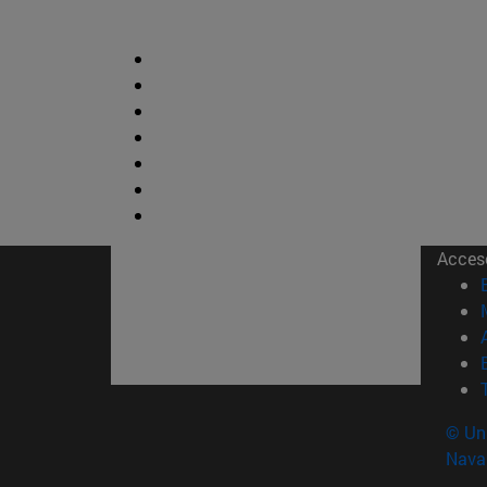
Acces
© Uni
Nava