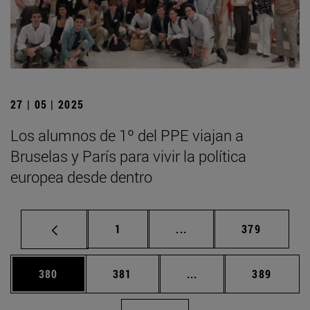
27 | 05 | 2025
Los alumnos de 1º del PPE viajan a
Bruselas y París para vivir la política
europea desde dentro
Página
Páginas intermedias Us
Página
1
...
379
Página
Página
Páginas intermedias 
Página
380
381
...
389