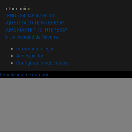
Información
TFNO +34 948 42 56 00
¿QUÉ GRADO TE INTERESA?
¿QUÉ MÁSTER TE INTERESA?
© Universidad de Navarra
Información legal
Accesibilidad
Configuración de cookies
Localizador de campus