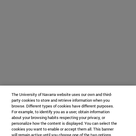
The University of Navarra website uses our own and third-
party cookies to store and retrieve information when you
browse. Different types of cookies have different purposes.
For example, to identify you as a user, obtain information
about your browsing habits respecting your privacy, or
personalize how the content is displayed. You can select the
cookies you want to enable or accept them all. This banner
will remain active until you choose one of the two options.