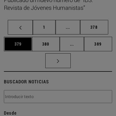
Revista de Jóvenes Humanistas”
Página
Páginas intermedias Us
Página
1
...
378
Página
Página
Páginas intermedias 
Página
379
380
...
389
BUSCADOR NOTICIAS
Desde