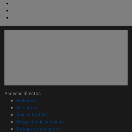
Accesos directos
(abre en nueva ventana)
Biblioteca
(abre en nueva ventana)
Mi correo
(abre en nueva ventana)
Aula virtual ADI
(abre en nueva ventana)
Búsqueda de personas
(abre en nueva ventana)
Trabaja con nosotros