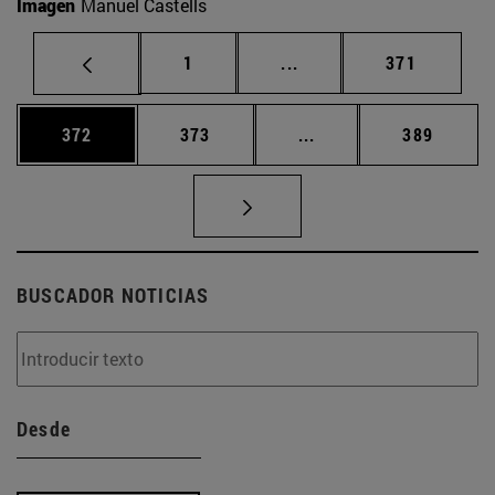
Imagen
Manuel Castells
Página
Páginas intermedias Us
Página
1
...
371
Página
Página
Páginas intermedias 
Página
372
373
...
389
BUSCADOR NOTICIAS
Desde