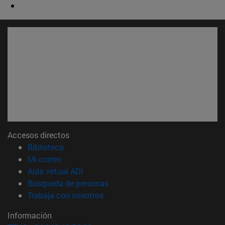
Accesos directos
(abre en nueva ventana)
Biblioteca
(abre en nueva ventana)
Mi correo
(abre en nueva ventana)
Aula virtual ADI
(abre en nueva ventana)
Búsqueda de personas
(abre en nueva ventana)
Trabaja con nosotros
Información