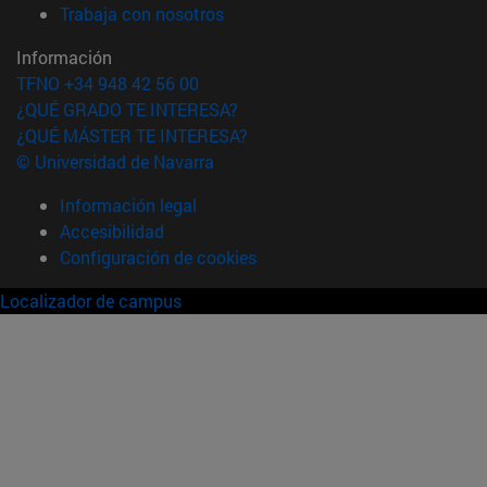
(abre en nueva ventana)
Trabaja con nosotros
Información
TFNO +34 948 42 56 00
¿QUÉ GRADO TE INTERESA?
¿QUÉ MÁSTER TE INTERESA?
© Universidad de Navarra
Información legal
Accesibilidad
Configuración de cookies
Localizador de campus