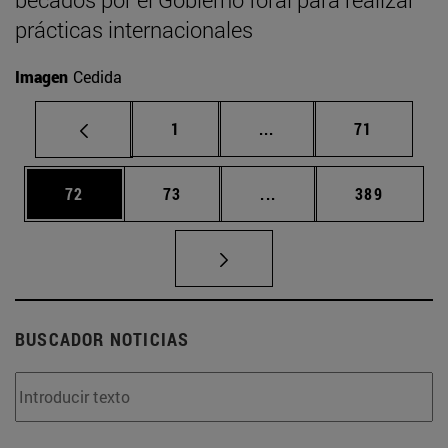
prácticas internacionales
Imagen
Cedida
Página
Páginas intermedias Us
Página
1
...
71
Página
Página
Páginas intermedias U
Página
72
73
...
389
BUSCADOR NOTICIAS