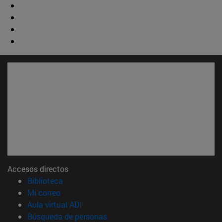
Accesos directos
(abre en nueva ventana)
Biblioteca
(abre en nueva ventana)
Mi correo
(abre en nueva ventana)
Aula virtual ADI
(abre en nueva ventana)
Búsqueda de personas