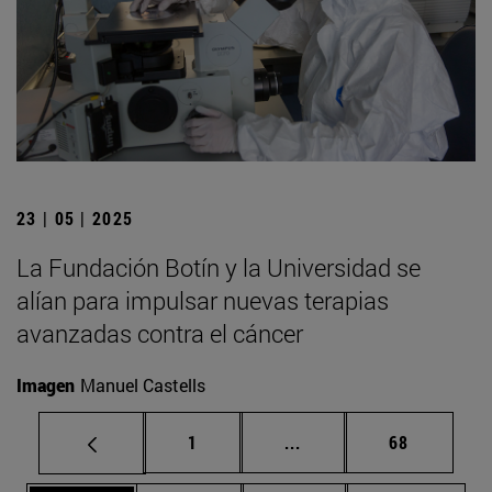
23 | 05 | 2025
La Fundación Botín y la Universidad se
alían para impulsar nuevas terapias
avanzadas contra el cáncer
Imagen
Manuel Castells
Página
Páginas intermedias Us
Página
1
...
68