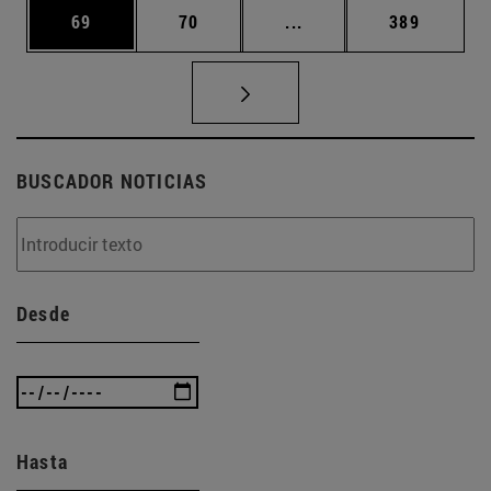
Página
Página
Páginas intermedias U
Página
69
70
...
389
BUSCADOR NOTICIAS
Desde
Hasta