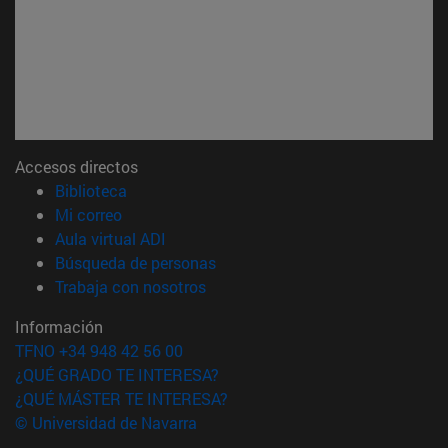
Accesos directos
(abre en nueva ventana)
Biblioteca
(abre en nueva ventana)
Mi correo
(abre en nueva ventana)
Aula virtual ADI
(abre en nueva ventana)
Búsqueda de personas
(abre en nueva ventana)
Trabaja con nosotros
Información
TFNO +34 948 42 56 00
¿QUÉ GRADO TE INTERESA?
¿QUÉ MÁSTER TE INTERESA?
© Universidad de Navarra