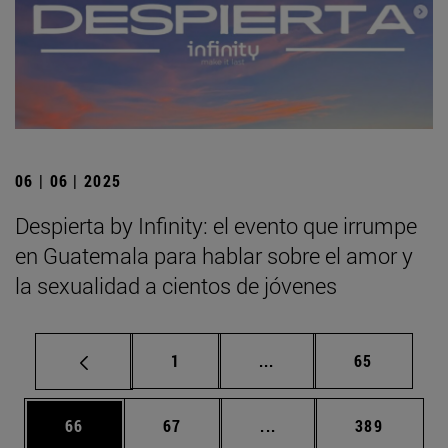
06 | 06 | 2025
Despierta by Infinity: el evento que irrumpe
en Guatemala para hablar sobre el amor y
la sexualidad a cientos de jóvenes
Página
Páginas intermedias Us
Página
1
...
65
Página
Página
Páginas intermedias U
Página
66
67
...
389