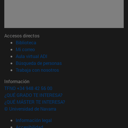
Accesos directos
(abre en nueva ventana)
Biblioteca
(abre en nueva ventana)
Mi correo
(abre en nueva ventana)
Aula virtual ADI
(abre en nueva ventana)
Búsqueda de personas
(abre en nueva ventana)
Trabaja con nosotros
Información
TFNO +34 948 42 56 00
¿QUÉ GRADO TE INTERESA?
¿QUÉ MÁSTER TE INTERESA?
© Universidad de Navarra
Información legal
Accesibilidad