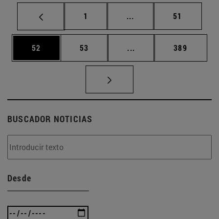
Página
Páginas intermedias Us
Página
1
...
51
Página
Página
Páginas intermedias U
Página
52
53
...
389
BUSCADOR NOTICIAS
Desde