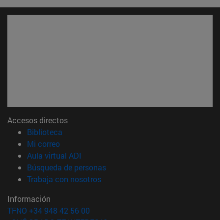
Accesos directos
(abre en nueva ventana)
Biblioteca
(abre en nueva ventana)
Mi correo
(abre en nueva ventana)
Aula virtual ADI
(abre en nueva ventana)
Búsqueda de personas
(abre en nueva ventana)
Trabaja con nosotros
Información
TFNO +34 948 42 56 00