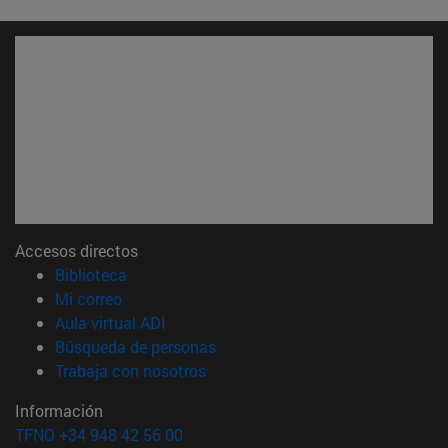
Accesos directos
(abre en nueva ventana)
Biblioteca
(abre en nueva ventana)
Mi correo
(abre en nueva ventana)
Aula virtual ADI
(abre en nueva ventana)
Búsqueda de personas
(abre en nueva ventana)
Trabaja con nosotros
Información
TFNO +34 948 42 56 00