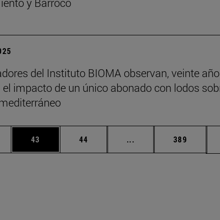
ento y Barroco
2025
adores del Instituto BIOMA observan, veinte añ
 el impacto de un único abonado con lodos sob
 mediterráneo
edias Use TAB para desplazarse.
ina
Página
Página
Páginas intermedias Us
Página
43
44
...
389