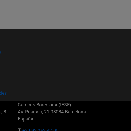
?
kies
Campus Barcelona (IESE)
, 3
Av. Pearson, 21 08034 Barcelona
España
T.
+34 93 253 42 00