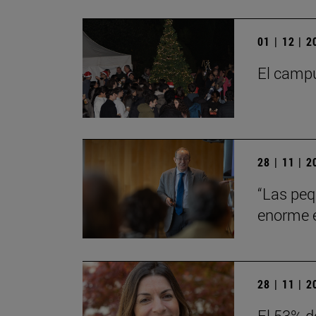
01 | 12 | 
El campu
28 | 11 | 
“Las peq
enorme en
28 | 11 | 
El 53% d