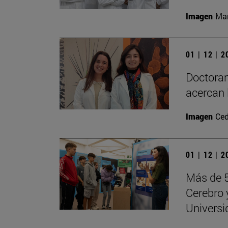
Imagen
Man
01 | 12 | 
Doctoran
acercan 
Imagen
Ced
01 | 12 | 
Más de 5
Cerebro 
Universi