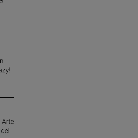
ón
azy!
 Arte
 del