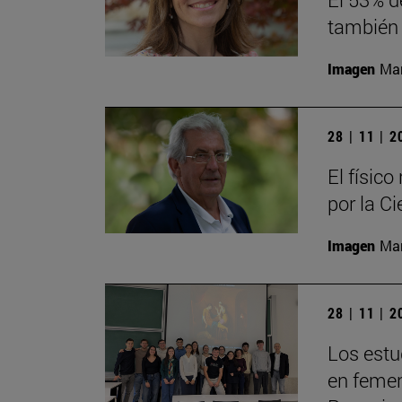
también 
Imagen
Man
28 | 11 | 
El físic
por la Ci
Imagen
Man
28 | 11 | 
Los estu
en femeni