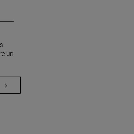
os
re un
e TAB para desplazarse.