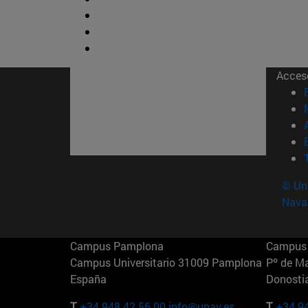
Acces
© Uni
Nava
Campus Pamplona
Campus 
Campus Universitario 31009 Pamplona
Pº de M
España
Donosti
T.
+34 948 42 56 00
info@unav.es
T.
+34 9