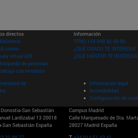
os directos
Información
(abre en nueva ventana)
Biblioteca
TFNO +34 948 42 56 00
(abre en nueva ventana)
Mi correo
¿QUÉ GRADO TE INTERESA?
(abre en nueva ventana)
Aula virtual ADI
¿QUÉ MÁSTER TE INTERESA
(abre en nueva ventana)
Búsqueda de personas
(abre en nueva ventana)
Trabaja con nosotros
versidad de
Información legal
rra
Accesibilidad
Configuración de coo
Donostia-San Sebastián
Campus Madrid
anuel Lardizabal 13 20018
Calle Marquesado de Sta. Marta
a-San Sebastián España
28027 Madrid España
43 21 98 77
T.
+34 914 51 43 41