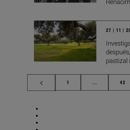
Renacimi
27 | 11 | 
Investig
después,
pastizal
Página
Páginas interm
Pág
1
...
42