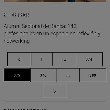
21 | 02 | 2025
Alumni Sectorial de Banca: 140
profesionales en un espacio de reflexión y
networking
Página
Páginas intermedias Us
Página
1
...
374
Página
Página
Páginas intermedias 
Página
375
376
...
389