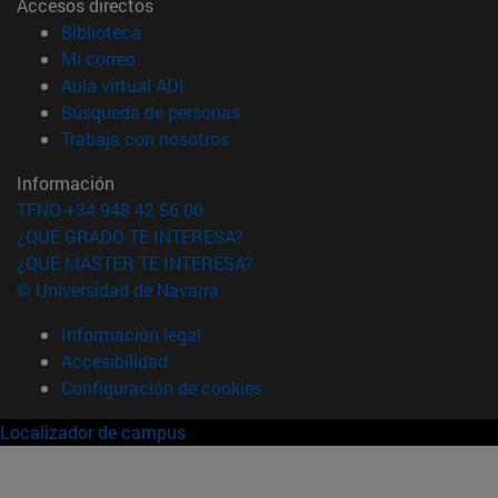
Accesos directos
(abre en nueva ventana)
Biblioteca
(abre en nueva ventana)
Mi correo
(abre en nueva ventana)
Aula virtual ADI
(abre en nueva ventana)
Búsqueda de personas
(abre en nueva ventana)
Trabaja con nosotros
Información
TFNO +34 948 42 56 00
¿QUÉ GRADO TE INTERESA?
¿QUÉ MÁSTER TE INTERESA?
© Universidad de Navarra
Información legal
Accesibilidad
Configuración de cookies
Localizador de campus