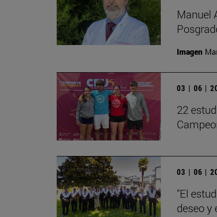
Manuel A
Posgrado
Imagen
Man
03 | 06 | 
22 estud
Campeon
03 | 06 | 
"El estu
deseo y 