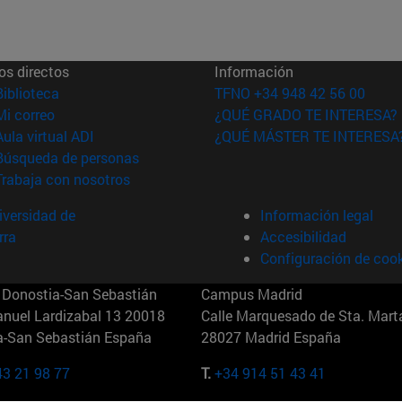
os directos
Información
(abre en nueva ventana)
Biblioteca
TFNO +34 948 42 56 00
(abre en nueva ventana)
Mi correo
¿QUÉ GRADO TE INTERESA?
(abre en nueva ventana)
Aula virtual ADI
¿QUÉ MÁSTER TE INTERESA
(abre en nueva ventana)
Búsqueda de personas
(abre en nueva ventana)
Trabaja con nosotros
versidad de
Información legal
rra
Accesibilidad
Configuración de coo
Donostia-San Sebastián
Campus Madrid
anuel Lardizabal 13 20018
Calle Marquesado de Sta. Marta
a-San Sebastián España
28027 Madrid España
43 21 98 77
T.
+34 914 51 43 41