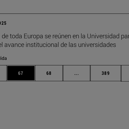
2025
 de toda Europa se reúnen en la Universidad pa
el avance institucional de las universidades
ida
edias Use TAB para desplazarse.
ina
Página
Página
Páginas intermedias Us
Página
67
68
...
389