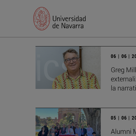
06 | 06 | 
Greg Mil
external
la narrat
05 | 06 | 
Alumni M