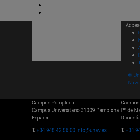
Acces
© Uni
Nava
Campus Pamplona
Campus 
Campus Universitario 31009 Pamplona
Pº de M
España
Donosti
T.
+34 948 42 56 00
info@unav.es
T.
+34 9