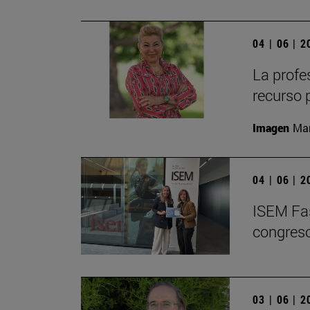
04 | 06 | 
La profe
recurso 
Imagen
Man
04 | 06 | 
ISEM Fas
congreso
03 | 06 | 