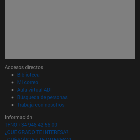
Accesos directos
(abre en nueva ventana)
Biblioteca
(abre en nueva ventana)
Mi correo
(abre en nueva ventana)
Aula virtual ADI
(abre en nueva ventana)
Búsqueda de personas
(abre en nueva ventana)
Trabaja con nosotros
Información
TFNO +34 948 42 56 00
¿QUÉ GRADO TE INTERESA?
¿QUÉ MÁSTER TE INTERESA?