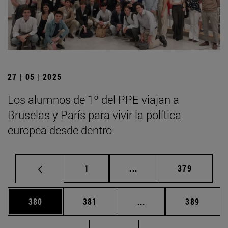
27 | 05 | 2025
Los alumnos de 1º del PPE viajan a
Bruselas y París para vivir la política
europea desde dentro
Página
Páginas intermedias Us
Página
1
...
379
Página
Página
Páginas intermedias 
Página
380
381
...
389