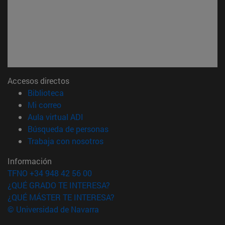
Accesos directos
(abre en nueva ventana)
Biblioteca
(abre en nueva ventana)
Mi correo
(abre en nueva ventana)
Aula virtual ADI
(abre en nueva ventana)
Búsqueda de personas
(abre en nueva ventana)
Trabaja con nosotros
Información
TFNO +34 948 42 56 00
¿QUÉ GRADO TE INTERESA?
¿QUÉ MÁSTER TE INTERESA?
© Universidad de Navarra