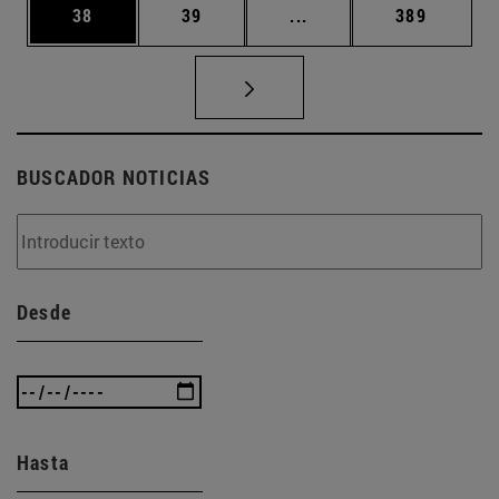
Página
Página
Páginas intermedias U
Página
38
39
...
389
BUSCADOR NOTICIAS
Desde
Hasta