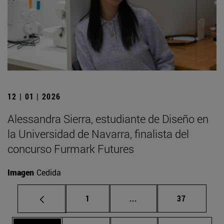
12 | 01 | 2026
Alessandra Sierra, estudiante de Diseño en
la Universidad de Navarra, finalista del
concurso Furmark Futures
Imagen
Cedida
Página
Páginas intermedias Us
Página
1
...
37