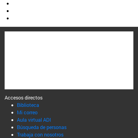
Accesos directos
(abre en nueva ventana)
Biblioteca
(abre en nueva ventana)
Mi correo
(abre en nueva ventana)
Aula virtual ADI
(abre en nueva ventana)
Búsqueda de personas
(abre en nueva ventana)
Trabaja con nosotros