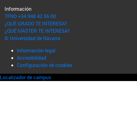
Información
TFNO +34 948 42 56 00
¿QUÉ GRADO TE INTERESA?
¿QUÉ MÁSTER TE INTERESA?
© Universidad de Navarra
Información legal
Accesibilidad
Configuración de cookies
Localizador de campus