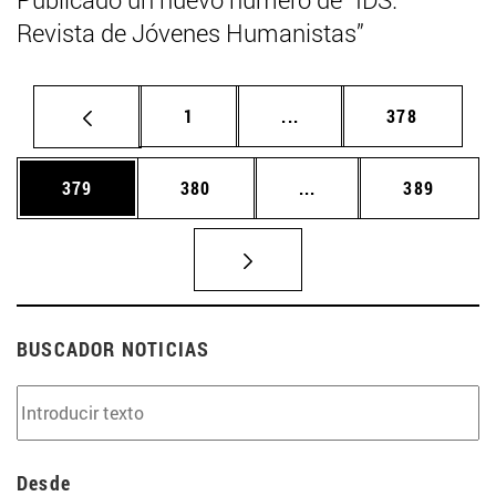
Revista de Jóvenes Humanistas”
Página
Páginas intermedias Us
Página
1
...
378
Página
Página
Páginas intermedias 
Página
379
380
...
389
BUSCADOR NOTICIAS
Desde