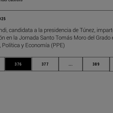
2025
di, candidata a la presidencia de Túnez, impart
ón en la Jornada Santo Tomás Moro del Grado 
a, Política y Economía (PPE)
ias Use TAB para desplazarse.
a
Página
Página
Páginas intermedias 
Página
376
377
...
389