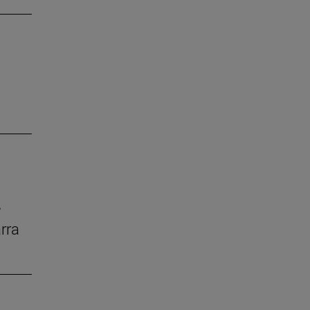
e
rra