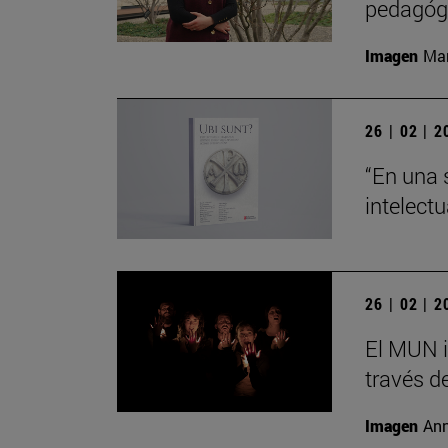
pedagógi
Imagen
Man
26 | 02 | 
“En una 
intelect
26 | 02 | 
El MUN i
través de
Imagen
Ann