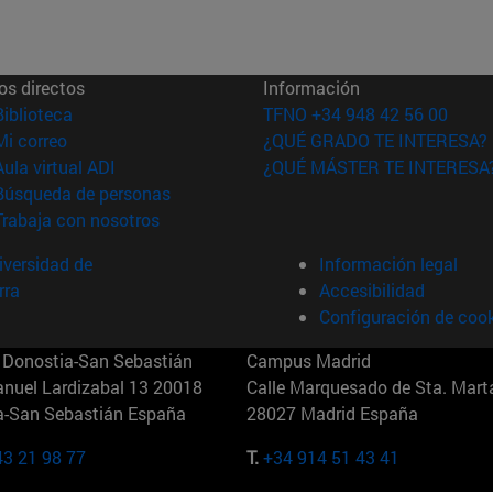
os directos
Información
(abre en nueva ventana)
Biblioteca
TFNO +34 948 42 56 00
(abre en nueva ventana)
Mi correo
¿QUÉ GRADO TE INTERESA?
(abre en nueva ventana)
Aula virtual ADI
¿QUÉ MÁSTER TE INTERESA
(abre en nueva ventana)
Búsqueda de personas
(abre en nueva ventana)
Trabaja con nosotros
versidad de
Información legal
rra
Accesibilidad
Configuración de coo
Donostia-San Sebastián
Campus Madrid
anuel Lardizabal 13 20018
Calle Marquesado de Sta. Marta
a-San Sebastián España
28027 Madrid España
43 21 98 77
T.
+34 914 51 43 41