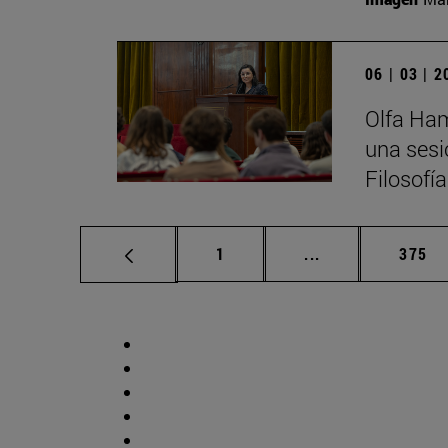
06 | 03 | 
Olfa Ham
una sesi
Filosofí
Página
Páginas intermed
Págin
1
...
375