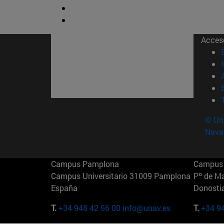
Acces
© Uni
Nava
Campus Pamplona
Campus 
Campus Universitario 31009 Pamplona
Pº de M
España
Donosti
T.
+34 948 42 56 00
info@unav.es
T.
+34 9