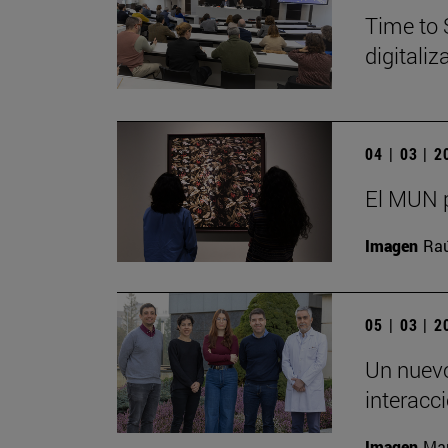
Time to 
digitali
04 | 03 | 
El MUN p
Imagen
Raú
05 | 03 | 
Un nuevo
interacc
Imagen
Man