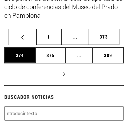
ciclo de conferencias del Museo del Prado
en Pamplona
Página
Páginas intermedias Us
Página
1
...
373
Página
Página
Páginas intermedias 
Página
374
375
...
389
BUSCADOR NOTICIAS