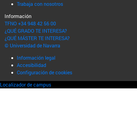
(abre en nueva ventana)
Trabaja con nosotros
Información
TFNO +34 948 42 56 00
¿QUÉ GRADO TE INTERESA?
¿QUÉ MÁSTER TE INTERESA?
© Universidad de Navarra
Información legal
Accesibilidad
Configuración de cookies
Localizador de campus