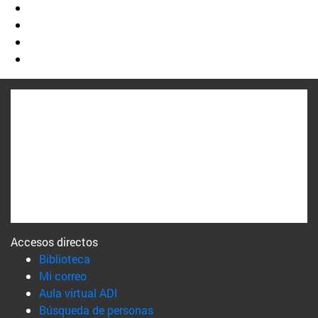
Accesos directos
(abre en nueva ventana)
Biblioteca
(abre en nueva ventana)
Mi correo
(abre en nueva ventana)
Aula virtual ADI
(abre en nueva ventana)
Búsqueda de personas