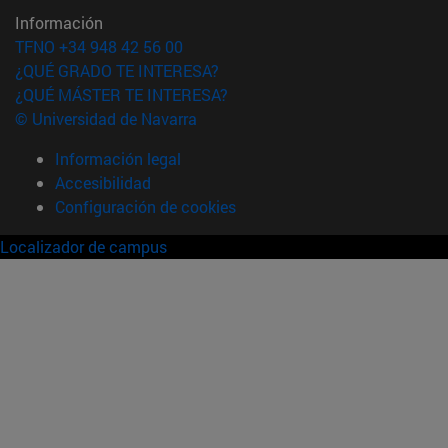
Información
TFNO +34 948 42 56 00
¿QUÉ GRADO TE INTERESA?
¿QUÉ MÁSTER TE INTERESA?
© Universidad de Navarra
Información legal
Accesibilidad
Configuración de cookies
Localizador de campus