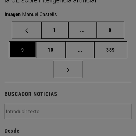
Imagen
Manuel Castells
Página
Páginas intermedias U
Página
1
...
8
Página
Página
Páginas intermedias Us
Página
9
10
...
389
BUSCADOR NOTICIAS
Desde