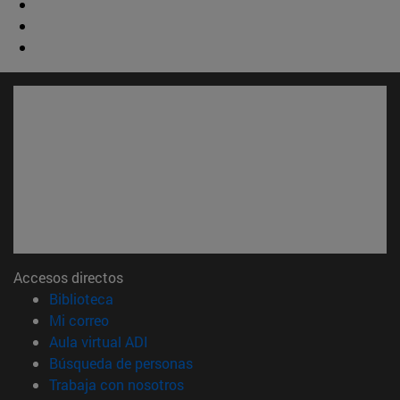
Accesos directos
(abre en nueva ventana)
Biblioteca
(abre en nueva ventana)
Mi correo
(abre en nueva ventana)
Aula virtual ADI
(abre en nueva ventana)
Búsqueda de personas
(abre en nueva ventana)
Trabaja con nosotros