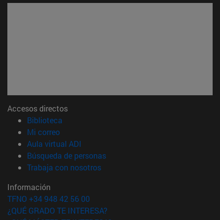
Accesos directos
(abre en nueva ventana)
Biblioteca
(abre en nueva ventana)
Mi correo
(abre en nueva ventana)
Aula virtual ADI
(abre en nueva ventana)
Búsqueda de personas
(abre en nueva ventana)
Trabaja con nosotros
Información
TFNO +34 948 42 56 00
¿QUÉ GRADO TE INTERESA?