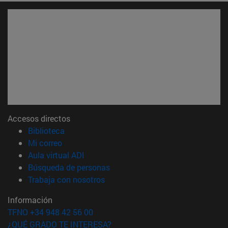
Accesos directos
(abre en nueva ventana)
Biblioteca
(abre en nueva ventana)
Mi correo
(abre en nueva ventana)
Aula virtual ADI
(abre en nueva ventana)
Búsqueda de personas
(abre en nueva ventana)
Trabaja con nosotros
Información
TFNO +34 948 42 56 00
¿QUÉ GRADO TE INTERESA?