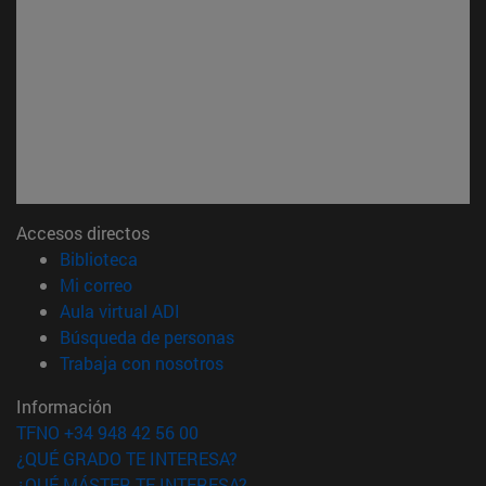
Accesos directos
(abre en nueva ventana)
Biblioteca
(abre en nueva ventana)
Mi correo
(abre en nueva ventana)
Aula virtual ADI
(abre en nueva ventana)
Búsqueda de personas
(abre en nueva ventana)
Trabaja con nosotros
Información
TFNO +34 948 42 56 00
¿QUÉ GRADO TE INTERESA?
¿QUÉ MÁSTER TE INTERESA?