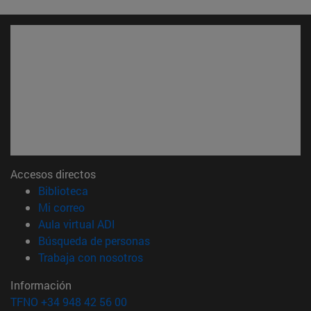
Accesos directos
(abre en nueva ventana)
Biblioteca
(abre en nueva ventana)
Mi correo
(abre en nueva ventana)
Aula virtual ADI
(abre en nueva ventana)
Búsqueda de personas
(abre en nueva ventana)
Trabaja con nosotros
Información
TFNO +34 948 42 56 00