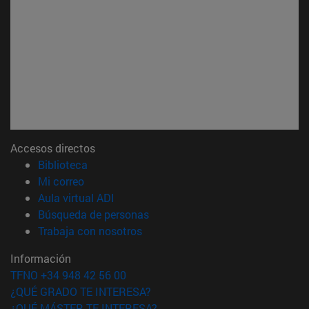
Accesos directos
(abre en nueva ventana)
Biblioteca
(abre en nueva ventana)
Mi correo
(abre en nueva ventana)
Aula virtual ADI
(abre en nueva ventana)
Búsqueda de personas
(abre en nueva ventana)
Trabaja con nosotros
Información
TFNO +34 948 42 56 00
¿QUÉ GRADO TE INTERESA?
¿QUÉ MÁSTER TE INTERESA?