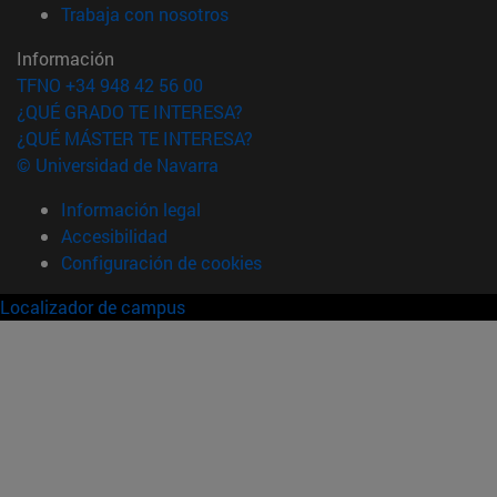
(abre en nueva ventana)
Trabaja con nosotros
Información
TFNO +34 948 42 56 00
¿QUÉ GRADO TE INTERESA?
¿QUÉ MÁSTER TE INTERESA?
© Universidad de Navarra
Información legal
Accesibilidad
Configuración de cookies
Localizador de campus