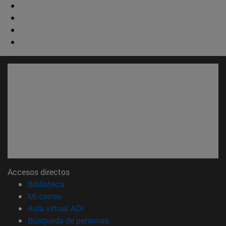
Accesos directos
(abre en nueva ventana)
Biblioteca
(abre en nueva ventana)
Mi correo
(abre en nueva ventana)
Aula virtual ADI
(abre en nueva ventana)
Búsqueda de personas