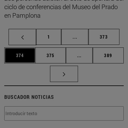
ciclo de conferencias del Museo del Prado
en Pamplona
Página
Páginas intermedias Us
Página
1
...
373
Página
Página
Páginas intermedias 
Página
374
375
...
389
BUSCADOR NOTICIAS