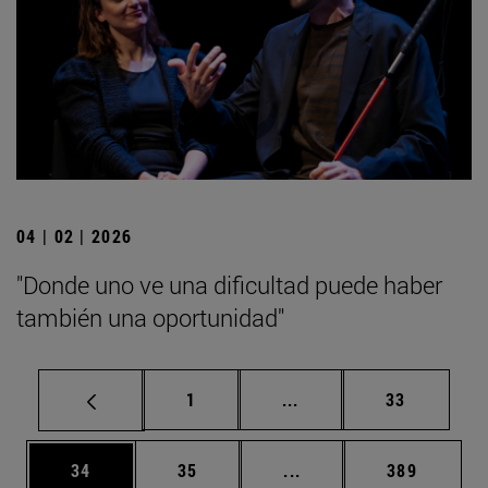
04 | 02 | 2026
"Donde uno ve una dificultad puede haber
también una oportunidad"
Página
Páginas intermedias Us
Página
1
...
33
Página
Página
Páginas intermedias U
Página
34
35
...
389