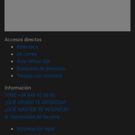
Accesos directos
(abre en nueva ventana)
Biblioteca
(abre en nueva ventana)
Mi correo
(abre en nueva ventana)
Aula virtual ADI
(abre en nueva ventana)
Búsqueda de personas
(abre en nueva ventana)
Trabaja con nosotros
Información
TFNO +34 948 42 56 00
¿QUÉ GRADO TE INTERESA?
¿QUÉ MÁSTER TE INTERESA?
© Universidad de Navarra
Información legal