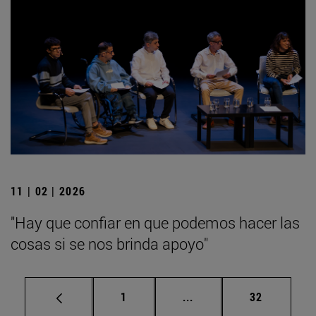
11 | 02 | 2026
"Hay que confiar en que podemos hacer las
cosas si se nos brinda apoyo"
Página
Páginas intermedias Us
Página
1
...
32