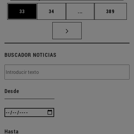
Página
Página
Páginas intermedias U
Página
33
34
...
389
BUSCADOR NOTICIAS
Desde
Hasta