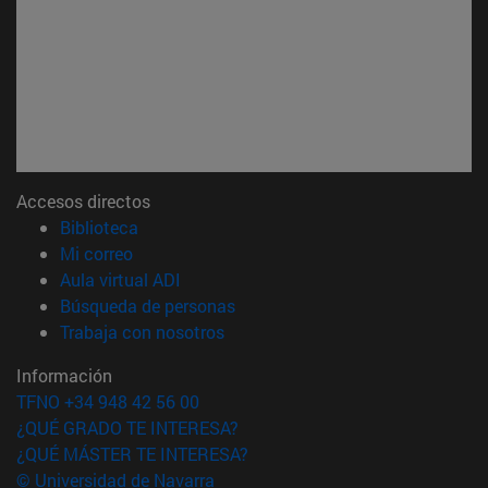
Accesos directos
(abre en nueva ventana)
Biblioteca
(abre en nueva ventana)
Mi correo
(abre en nueva ventana)
Aula virtual ADI
(abre en nueva ventana)
Búsqueda de personas
(abre en nueva ventana)
Trabaja con nosotros
Información
TFNO +34 948 42 56 00
¿QUÉ GRADO TE INTERESA?
¿QUÉ MÁSTER TE INTERESA?
© Universidad de Navarra