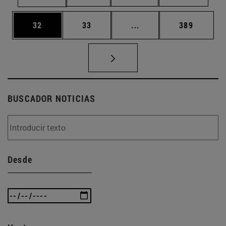
Página
Página
Páginas intermedias U
Página
32
33
...
389
BUSCADOR NOTICIAS
Desde