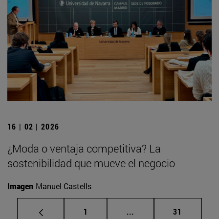
16 | 02 | 2026
¿Moda o ventaja competitiva? La
sostenibilidad que mueve el negocio
Imagen
Manuel Castells
Página
Páginas intermedias Us
Página
1
...
31