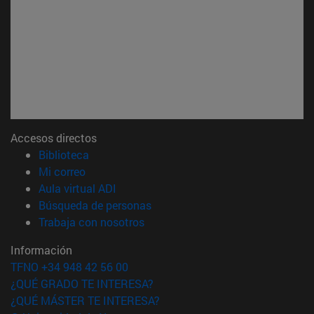
Accesos directos
(abre en nueva ventana)
Biblioteca
(abre en nueva ventana)
Mi correo
(abre en nueva ventana)
Aula virtual ADI
(abre en nueva ventana)
Búsqueda de personas
(abre en nueva ventana)
Trabaja con nosotros
Información
TFNO +34 948 42 56 00
¿QUÉ GRADO TE INTERESA?
¿QUÉ MÁSTER TE INTERESA?