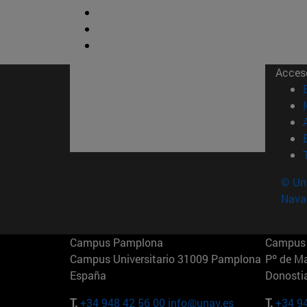
Acces
© Uni
Nava
Campus Pamplona
Campus 
Campus Universitario 31009 Pamplona
Pº de M
España
Donosti
T.
+34 948 42 56 00
info@unav.es
T.
+34 9