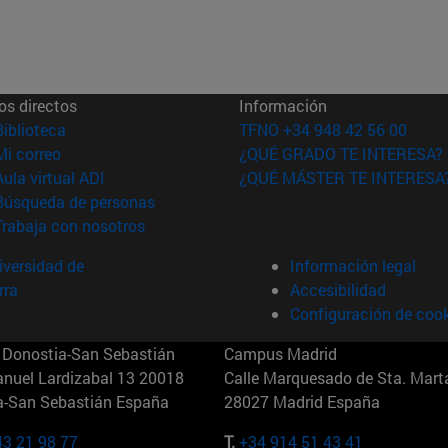
os directos
Información
(abre en nueva ventana)
Biblioteca
TFNO +34 948 42 56 00
(abre en nueva ventana)
Mi correo
¿QUÉ GRADO TE INTERESA?
(abre en nueva ventana)
Aula virtual ADI
¿QUÉ MÁSTER TE INTERESA
(abre en nueva ventana)
Búsqueda de personas
(abre en nueva ventana)
Trabaja con nosotros
versidad de
Información legal
rra
Accesibilidad
Configuración de coo
Donostia-San Sebastián
Campus Madrid
anuel Lardizabal 13 20018
Calle Marquesado de Sta. Marta
a-San Sebastián España
28027 Madrid España
43 21 98 77
T.
+34 914 51 43 41