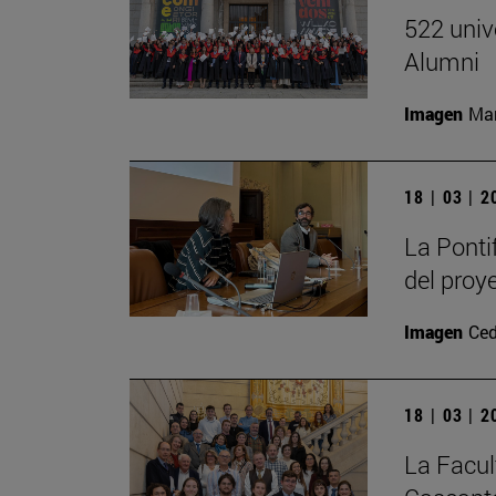
522 univ
Alumni
Imagen
Man
18 | 03 | 
La Ponti
del proy
Imagen
Ced
18 | 03 | 
La Facul