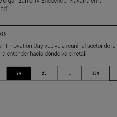
 organizan el IV Encuentro "Navarra en la
dad"
2026
on Innovation Day vuelve a reunir al sector de la
a entender hacia dónde va el retail
edias Use TAB para desplazarse.
ina
Página
Página
Páginas intermedias Us
Página
24
25
...
389