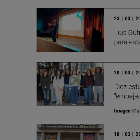
23 | 03 | 
Luis Gut
para est
20 | 03 | 
Diez est
"embajad
Imagen
Man
18 | 03 | 