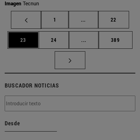
Imagen
Tecnun
Página
Páginas intermedias Us
Página
1
...
22
Página
Página
Páginas intermedias U
Página
23
24
...
389
BUSCADOR NOTICIAS
Desde