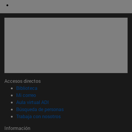
Accesos directos
(abre en nueva ventana)
Biblioteca
(abre en nueva ventana)
Mi correo
(abre en nueva ventana)
Aula virtual ADI
(abre en nueva ventana)
Búsqueda de personas
(abre en nueva ventana)
Trabaja con nosotros
Información