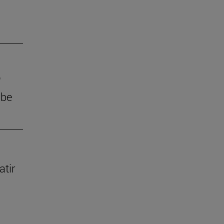
'
ube
atir