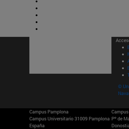
Acces
© Uni
Nava
Campus Pamplona
Campus 
Campus Universitario 31009 Pamplona
Pº de M
España
Donosti