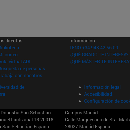
os directos
Información
(abre en nueva ventana)
Biblioteca
TFNO +34 948 42 56 00
(abre en nueva ventana)
Mi correo
¿QUÉ GRADO TE INTERESA?
(abre en nueva ventana)
Aula virtual ADI
¿QUÉ MÁSTER TE INTERESA
(abre en nueva ventana)
Búsqueda de personas
(abre en nueva ventana)
Trabaja con nosotros
versidad de
Información legal
rra
Accesibilidad
Configuración de coo
Donostia-San Sebastián
Campus Madrid
anuel Lardizabal 13 20018
Calle Marquesado de Sta. Marta
a-San Sebastián España
28027 Madrid España