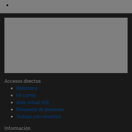
Accesos directos
(abre en nueva ventana)
Biblioteca
(abre en nueva ventana)
Mi correo
(abre en nueva ventana)
Aula virtual ADI
(abre en nueva ventana)
Búsqueda de personas
(abre en nueva ventana)
Trabaja con nosotros
Información