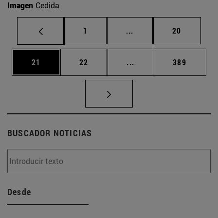
Imagen
Cedida
Página
Páginas intermedias Us
Página
1
...
20
Página
Página
Páginas intermedias U
Página
21
22
...
389
BUSCADOR NOTICIAS
Desde