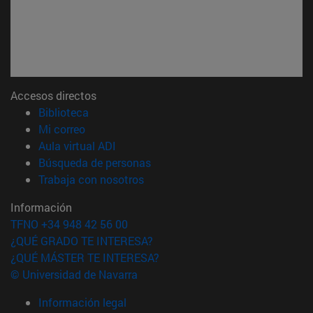
Accesos directos
(abre en nueva ventana)
Biblioteca
(abre en nueva ventana)
Mi correo
(abre en nueva ventana)
Aula virtual ADI
(abre en nueva ventana)
Búsqueda de personas
(abre en nueva ventana)
Trabaja con nosotros
Información
TFNO +34 948 42 56 00
¿QUÉ GRADO TE INTERESA?
¿QUÉ MÁSTER TE INTERESA?
© Universidad de Navarra
Información legal