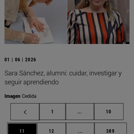
01 | 06 | 2026
Sara Sánchez, alumni: cuidar, investigar y
seguir aprendiendo
Imagen
Cedida
Página
Páginas intermedias Us
Página
1
...
10
Página
Página
Páginas intermedias U
Página
11
12
...
389