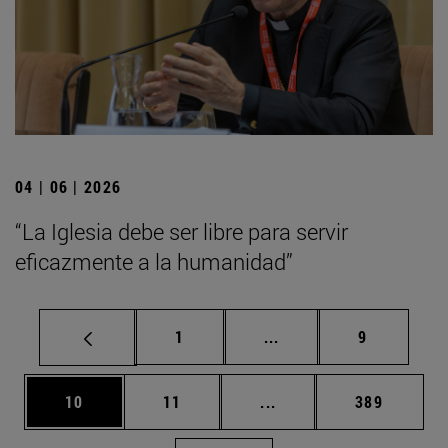
04 | 06 | 2026
“La Iglesia debe ser libre para servir
eficazmente a la humanidad”
Página
Páginas intermedias U
Página
1
...
9
Página
Página
Páginas intermedias U
Página
10
11
...
389