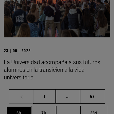
23 | 05 | 2025
La Universidad acompaña a sus futuros
alumnos en la transición a la vida
universitaria
Página
Páginas intermedias Us
Página
1
...
68
Página
Página
Páginas intermedias U
Página
69
70
...
389