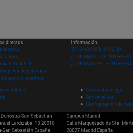
os directos
Información
(abre en nueva ventana)
Biblioteca
TFNO +34 948 42 56 00
(abre en nueva ventana)
Mi correo
¿QUÉ GRADO TE INTERESA?
(abre en nueva ventana)
Aula virtual ADI
¿QUÉ MÁSTER TE INTERESA
(abre en nueva ventana)
Búsqueda de personas
(abre en nueva ventana)
Trabaja con nosotros
versidad de
Información legal
rra
Accesibilidad
Configuración de coo
Donostia-San Sebastián
Campus Madrid
anuel Lardizabal 13 20018
Calle Marquesado de Sta. Marta
a-San Sebastián España
28027 Madrid España