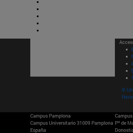
Acces
© Uni
Nava
Campus Pamplona
Campus 
Campus Universitario 31009 Pamplona
Pº de M
España
Donosti