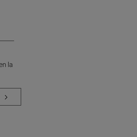
en la
e TAB para desplazarse.