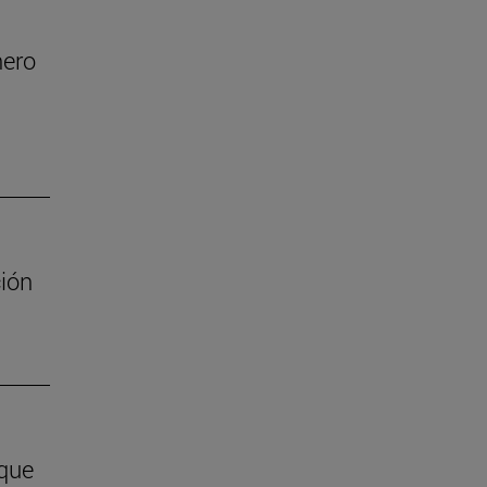
nero
ión
 que