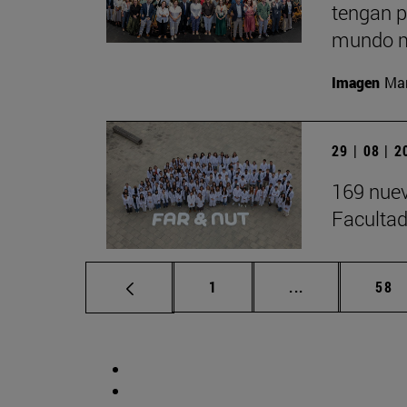
tengan p
mundo m
Imagen
Man
29 | 08 | 
169 nuev
Facultad
Página
Páginas interm
Pág
1
...
58