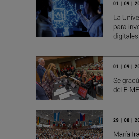
01 | 09 | 
La Unive
para inve
digitale
01 | 09 | 
Se gradú
del E-ME
29 | 08 | 
María Ir