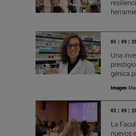
resilien
herramie
05 | 09 | 
Una inve
prestigio
génica p
Imagen
Man
03 | 09 | 
La Facul
nuevos e