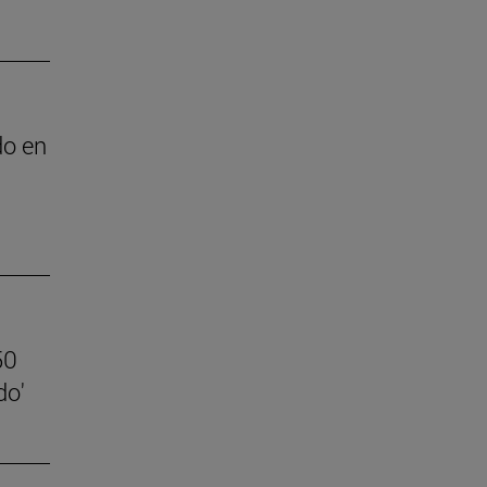
do en
50
do'