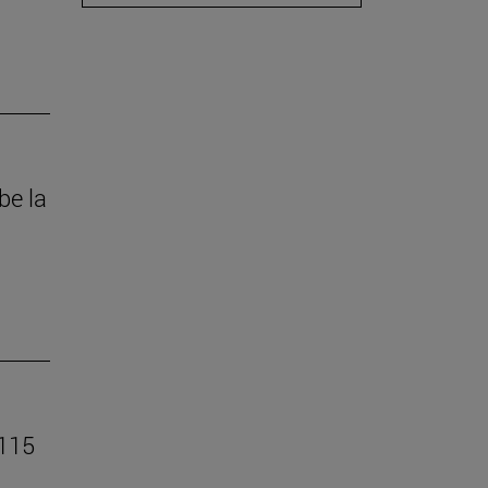
be la
 115