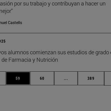
asión por su trabajo y contribuyan a hacer un
ejor"
uel Castells
2025
os alumnos comienzan sus estudios de grado 
 de Farmacia y Nutrición
edias Use TAB para desplazarse.
ina
Página
Página
Páginas intermedias Us
Página
59
60
...
389