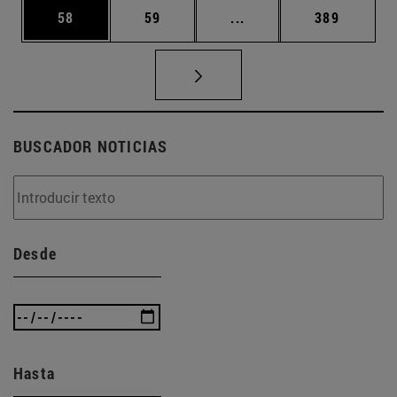
Página
Página
Páginas intermedias U
Página
58
59
...
389
BUSCADOR NOTICIAS
Desde
Hasta