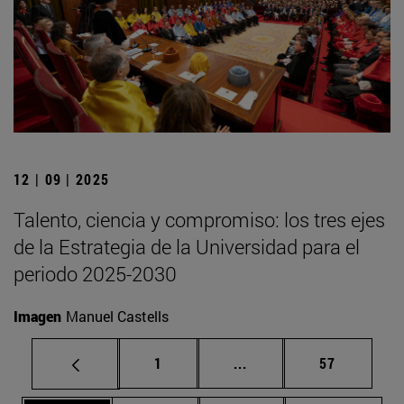
12 | 09 | 2025
Talento, ciencia y compromiso: los tres ejes
de la Estrategia de la Universidad para el
periodo 2025-2030
Imagen
Manuel Castells
Página
Páginas intermedias Us
Página
1
...
57