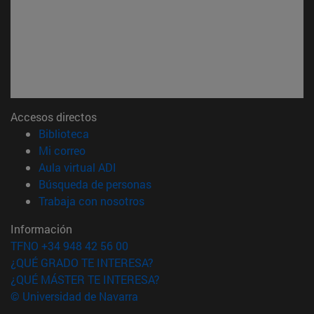
Accesos directos
(abre en nueva ventana)
Biblioteca
(abre en nueva ventana)
Mi correo
(abre en nueva ventana)
Aula virtual ADI
(abre en nueva ventana)
Búsqueda de personas
(abre en nueva ventana)
Trabaja con nosotros
Información
TFNO +34 948 42 56 00
¿QUÉ GRADO TE INTERESA?
¿QUÉ MÁSTER TE INTERESA?
© Universidad de Navarra