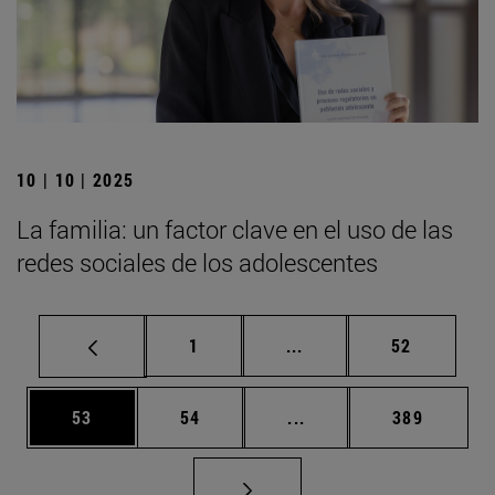
10 | 10 | 2025
La familia: un factor clave en el uso de las
redes sociales de los adolescentes
Página
Páginas intermedias Us
Página
1
...
52
Página
Página
Páginas intermedias U
Página
53
54
...
389