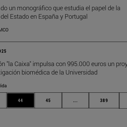
do un monográfico que estudia el papel de la
 del Estado en España y Portugal
MCO
2025
n "la Caixa" impulsa con 995.000 euros un pro
tigación biomédica de la Universidad
ida
edias Use TAB para desplazarse.
ina
Página
Página
Páginas intermedias Us
Página
44
45
...
389