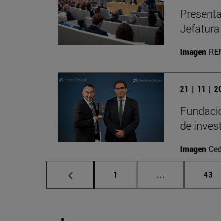
Presenta
Jefatura
Imagen
RE
21 | 11 | 
Fundació
de inves
Imagen
Ced
Página
Páginas interm
Pág
1
...
43