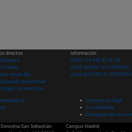
os directos
Información
(abre en nueva ventana)
Biblioteca
TFNO +34 948 42 56 00
(abre en nueva ventana)
Mi correo
¿QUÉ GRADO TE INTERESA?
(abre en nueva ventana)
Aula virtual ADI
¿QUÉ MÁSTER TE INTERESA
(abre en nueva ventana)
Búsqueda de personas
(abre en nueva ventana)
Trabaja con nosotros
versidad de
Información legal
rra
Accesibilidad
Configuración de coo
Donostia-San Sebastián
Campus Madrid