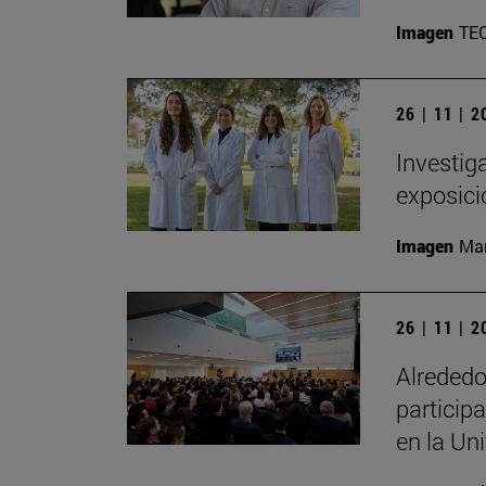
Imagen
TE
26 | 11 | 
Investig
exposici
Imagen
Man
26 | 11 | 
Alrededo
particip
en la Un