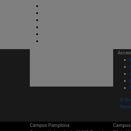
Acces
© Uni
Nava
Campus Pamplona
Campus 