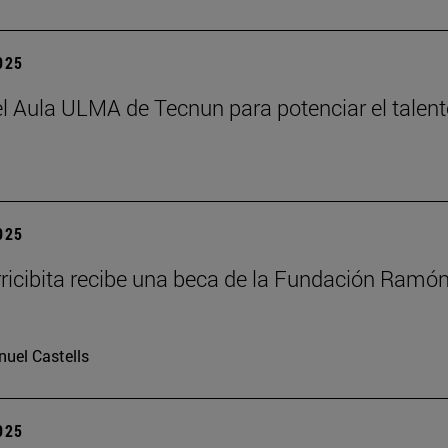
2025
el Aula ULMA de Tecnun para potenciar el talen
2025
rricibita recibe una beca de la Fundación Ramó
uel Castells
2025