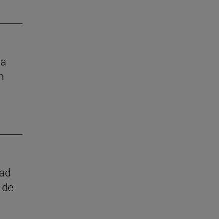
la
n
dad
 de